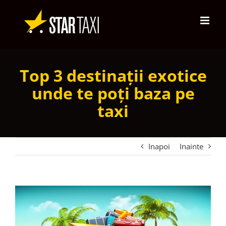
Skip
to
content
Top 3 destinații exotice
unde te poți baza pe
taxi
Inapoi
Inainte
View
Larger
Image