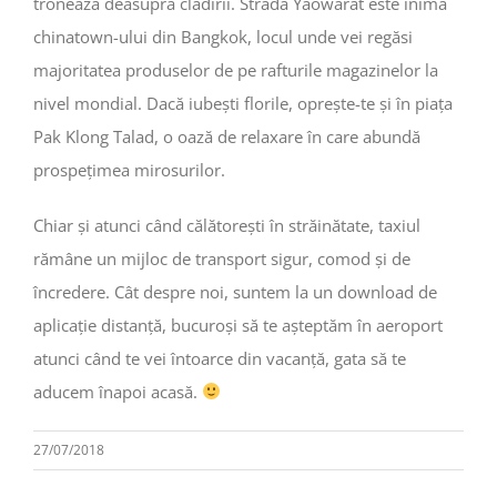
tronează deasupra clădirii. Strada Yaowarat este inima
chinatown-ului din Bangkok, locul unde vei regăsi
majoritatea produselor de pe rafturile magazinelor la
nivel mondial. Dacă iubești florile, oprește-te și în piața
Pak Klong Talad, o oază de relaxare în care abundă
prospețimea mirosurilor.
Chiar și atunci când călătorești în străinătate, taxiul
rămâne un mijloc de transport sigur, comod și de
încredere. Cât despre noi, suntem la un download de
aplicație distanță, bucuroși să te așteptăm în aeroport
atunci când te vei întoarce din vacanță, gata să te
aducem înapoi acasă.
27/07/2018