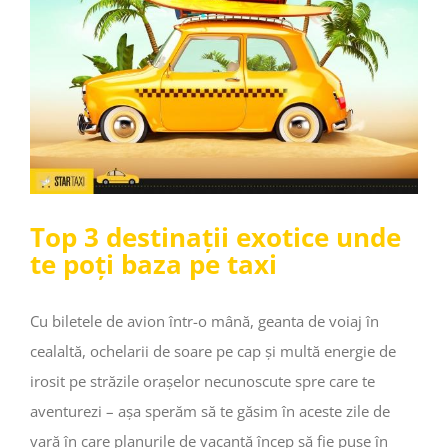
Top 3 destinații exotice unde
te poți baza pe taxi
Cu biletele de avion într-o mână, geanta de voiaj în
cealaltă, ochelarii de soare pe cap și multă energie de
irosit pe străzile orașelor necunoscute spre care te
aventurezi – așa sperăm să te găsim în aceste zile de
vară în care planurile de vacanță încep să fie puse în