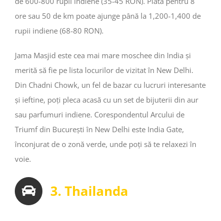
de 600-800 rupii indiene (35-45 RON). Plata pentru 8
ore sau 50 de km poate ajunge până la 1,200-1,400 de
rupii indiene (68-80 RON).
Jama Masjid este cea mai mare moschee din India și
merită să fie pe lista locurilor de vizitat în New Delhi.
Din Chadni Chowk, un fel de bazar cu lucruri interesante
și ieftine, poți pleca acasă cu un set de bijuterii din aur
sau parfumuri indiene. Corespondentul Arcului de
Triumf din București în New Delhi este India Gate,
înconjurat de o zonă verde, unde poți să te relaxezi în
voie.
3. Thailanda