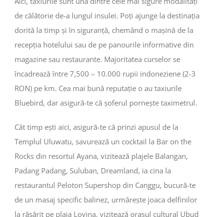
Aici, taxiurile sunt una dintre cele mai sigure modalități
de călătorie de-a lungul insulei. Poți ajunge la destinația
dorită la timp și în siguranță, chemând o mașină de la
recepția hotelului sau de pe panourile informative din
magazine sau restaurante. Majoritatea curselor se
încadrează între 7,500 – 10.000 rupii indoneziene (2-3
RON) pe km. Cea mai bună reputație o au taxiurile
Bluebird, dar asigură-te că șoferul pornește taximetrul.
Cât timp ești aici, asigură-te că prinzi apusul de la
Templul Uluwatu, savurează un cocktail la Bar on the
Rocks din resortul Ayana, vizitează plajele Balangan,
Padang Padang, Suluban, Dreamland, ia cina la
restaurantul Peloton Supershop din Canggu, bucură-te
de un masaj specific balinez, urmărește joaca delfinilor
la răsărit pe plaja Lovina, vizitează orașul cultural Ubud