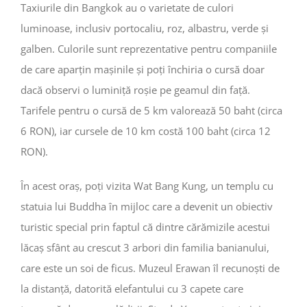
Taxiurile din Bangkok au o varietate de culori
luminoase, inclusiv portocaliu, roz, albastru, verde și
galben. Culorile sunt reprezentative pentru companiile
de care aparțin mașinile și poți închiria o cursă doar
dacă observi o luminiță roșie pe geamul din față.
Tarifele pentru o cursă de 5 km valorează 50 baht (circa
6 RON), iar cursele de 10 km costă 100 baht (circa 12
RON).
În acest oraș, poți vizita Wat Bang Kung, un templu cu
statuia lui Buddha în mijloc care a devenit un obiectiv
turistic special prin faptul că dintre cărămizile acestui
lăcaș sfânt au crescut 3 arbori din familia banianului,
care este un soi de ficus. Muzeul Erawan îl recunoști de
la distanță, datorită elefantului cu 3 capete care